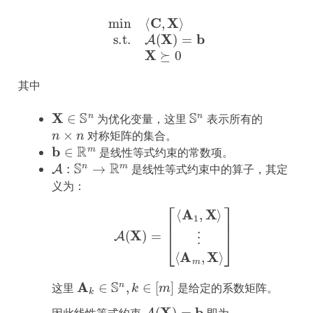
min
⟨
C
,
X
⟩
s.t.
A
(
X
)
=
b
X
⪰
0
其中
X
∈
S
n
S
n
为优化变量，这里
表示所有的
n
×
n
对称矩阵的集合。
b
∈
R
m
是线性等式约束的常数项。
A
:
S
n
→
R
m
是线性等式约束中的算子，其定
义为：
A
(
X
)
=
[
⟨
A
1
,
X
⟩
⋮
⟨
A
m
,
X
⟩
]
A
k
∈
S
n
,
k
∈
[
m
]
这里
是给定的系数矩阵。
A
(
X
)
=
b