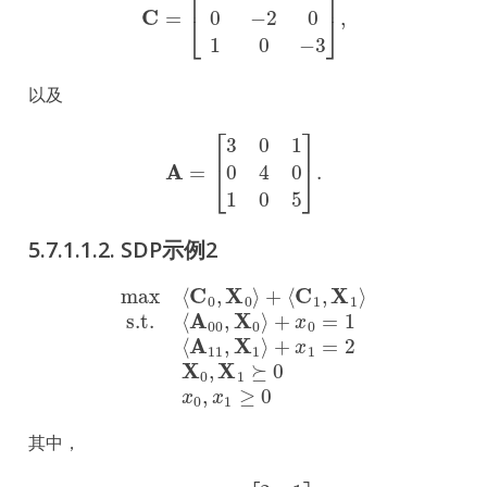
以及
A
=
[
3
0
1
0
4
0
1
0
5
]
.
5.7.1.1.2.
SDP示例2
⟨
C
1
,
X
1
⟩
s.t.
⟨
A
00
max
,
X
0
⟩
+
⟨
x
C
0
0
=
,
X
1
0
⟨
A
⟩
+
11
,
X
1
⟩
+
x
1
=
2
X
0
,
X
1
其中，
C
0
=
[
2
1
1
2
]
,