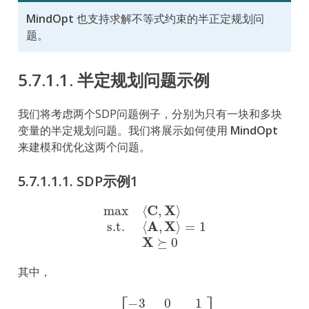
MindOpt
也支持求解不等式约束的半正定规划问
题。
5.7.1.1.
半定规划问题示例
我们将考虑两个SDP问题例子，分别为只有一块和多块
变量的半定规划问题。我们将展示如何使用
MindOpt
来建模和优化这两个问题。
5.7.1.1.1.
SDP示例1
max
⟨
C
,
X
⟩
s.t.
⟨
A
,
X
⟩
=
1
X
⪰
0
其中，
C
=
[
−
3
0
1
0
−
2
0
1
0
−
3
]
,