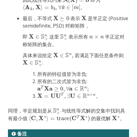
因此线性等式约束
即为
⟨
A
k
,
X
⟩
=
b
k
∀
k
∈
[
m
]
,
。
X
⪰
0
X
最后，不等式
表示
是半正定 (Positive
semidefinite, PSD) 对称矩阵，
X
∈
S
+
n
S
+
n
n
×
n
即
这里
表示所有
半正定对
称矩阵的集合。
X
∈
S
n
,
具体来说给定
若满足下面任意条件则
X
∈
S
+
n
:
所有的特征值皆为非负;
所有的二次式皆为非负:
a
T
Xa
≥
0
,
∀
a
∈
R
n
;
X
=
UU
T
,
∃
U
∈
R
n
×
n
。
S
+
n
同理，半定规划是从
与线性等式解的交集中找到具
⟨
C
,
X
∗
⟩
=
trace
(
C
T
X
∗
)
X
∗
有最小值
的最优解
。
备注