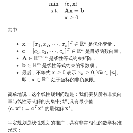
min
⟨
c
,
x
⟩
s.t.
Ax
=
b
x
≥
0
其中
x
=
[
x
1
,
x
2
,
⋯
,
x
n
]
T
∈
R
n
是优化变量，
c
=
[
c
1
,
c
2
,
⋯
,
c
n
]
T
∈
R
n
是目标函数向量，
A
∈
R
m
×
n
是线性等式约束矩阵，
b
∈
R
m
是线性等式约束的常数项，
x
≥
0
x
k
≥
0
,
∀
k
∈
[
n
]
最后，不等式
表示
。
x
∈
R
+
n
即，
处于坐标的非负象限。
简单地说，这个线性规划问题是：我们要从所有非负向
量与线性等式解的交集中找到具有最小值
⟨
c
,
x
∗
⟩
=
c
T
x
∗
x
∗
的最优解
。
半定规划是线性规划的推广，具有非常相似的数学标准
形式：