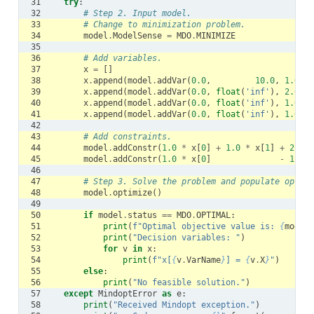
31
try
:
32
# Step 2. Input model.
33
# Change to minimization problem.
34
model
.
ModelSense
=
MDO
.
MINIMIZE
35
36
# Add variables.
37
x
=
[]
38
x
.
append
(
model
.
addVar
(
0.0
,
10.0
,
1.0
,
'
39
x
.
append
(
model
.
addVar
(
0.0
,
float
(
'inf'
),
2.0
,
'
40
x
.
append
(
model
.
addVar
(
0.0
,
float
(
'inf'
),
1.0
,
'
41
x
.
append
(
model
.
addVar
(
0.0
,
float
(
'inf'
),
1.0
,
'
42
43
# Add constraints.
44
model
.
addConstr
(
1.0
*
x
[
0
]
+
1.0
*
x
[
1
]
+
2.0
*
45
model
.
addConstr
(
1.0
*
x
[
0
]
-
1.0
*
46
47
# Step 3. Solve the problem and populate optimi
48
model
.
optimize
()
49
50
if
model
.
status
==
MDO
.
OPTIMAL
:
51
print
(
f
"Optimal objective value is: 
{
model
.
52
print
(
"Decision variables: "
)
53
for
v
in
x
:
54
print
(
f
"x[
{
v
.
VarName
}
] = 
{
v
.
X
}
"
)
55
else
:
56
print
(
"No feasible solution."
)
57
except
MindoptError
as
e
:
58
print
(
"Received Mindopt exception."
)