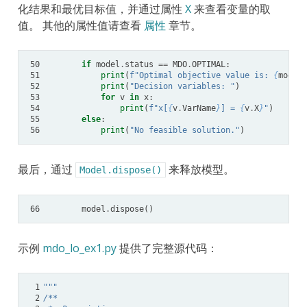
化结果和最优目标值，并通过属性
X
来查看变量的取
值。 其他的属性值请查看
属性
章节。
50
if
model
.
status
==
MDO
.
OPTIMAL
:
51
print
(
f
"Optimal objective value is: 
{
model
.
52
print
(
"Decision variables: "
)
53
for
v
in
x
:
54
print
(
f
"x[
{
v
.
VarName
}
] = 
{
v
.
X
}
"
)
55
else
:
56
print
(
"No feasible solution."
)
最后，通过
来释放模型。
Model.dispose()
66
model
.
dispose
()
示例
mdo_lo_ex1.py
提供了完整源代码：
 1
"""
 2
/**