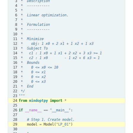
 3
 *  Description
 4
 *  -----------
 5
 *
 6
 *  Linear optimization.
 7
 *
 8
 *  Formulation
 9
 *  -----------
10
 *
11
 *  Minimize
12
 *    obj: 1 x0 + 2 x1 + 1 x2 + 1 x3
13
 *  Subject To
14
 *   c1 : 1 x0 + 1 x1 + 2 x2 + 3 x3 >= 1
15
 *   c2 : 1 x0        - 1 x2 + 6 x3 = 1
16
 *  Bounds
17
 *    0 <= x0 <= 10
18
 *    0 <= x1
19
 *    0 <= x2
20
 *    0 <= x3
21
 *  End
22
 */
23
"""
24
from
mindoptpy
import
*
25
26
if
__name__
==
"__main__"
:
27
28
# Step 1. Create model.
29
model
=
Model
(
"LP_01"
)
30