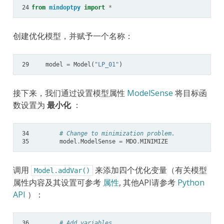
24
from
mindoptpy
import
*
创建优化模型，并赋予一个名称：
29
model
=
Model
(
"LP_01"
)
接下来，我们通过设置模型属性
ModelSense
将目标函
数设置为
最小化
：
34
# Change to minimization problem.
35
model
.
ModelSense
=
MDO
.
MINIMIZE
调用
来添加四个优化变量（有关模型
Model.addVar()
属性内容及其设置可参考
属性
, 其他API请参考
Python
API
）：
36
# Add variables.