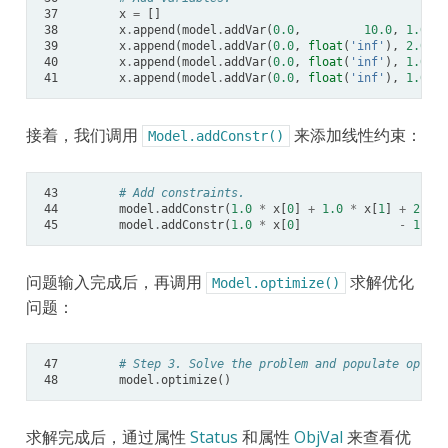
37
x
=
[]
38
x
.
append
(
model
.
addVar
(
0.0
,
10.0
,
1.0
,
'
39
x
.
append
(
model
.
addVar
(
0.0
,
float
(
'inf'
),
2.0
,
'
40
x
.
append
(
model
.
addVar
(
0.0
,
float
(
'inf'
),
1.0
,
'
41
x
.
append
(
model
.
addVar
(
0.0
,
float
(
'inf'
),
1.0
,
'
接着，我们调用
来添加线性约束：
Model.addConstr()
43
# Add constraints.
44
model
.
addConstr
(
1.0
*
x
[
0
]
+
1.0
*
x
[
1
]
+
2.0
*
45
model
.
addConstr
(
1.0
*
x
[
0
]
-
1.0
*
问题输入完成后，再调用
求解优化
Model.optimize()
问题：
47
# Step 3. Solve the problem and populate optimi
48
model
.
optimize
()
求解完成后，通过属性
Status
和属性
ObjVal
来查看优