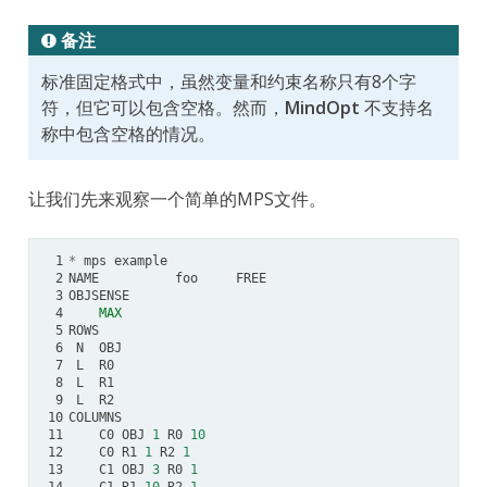
备注
标准固定格式中，虽然变量和约束名称只有8个字
符，但它可以包含空格。然而，
MindOpt
不支持名
称中包含空格的情况。
让我们先来观察一个简单的MPS文件。
 1
*
mps
example
 2
NAME
foo
FREE
 3
OBJSENSE
 4
MAX
 5
ROWS
 6
N
OBJ
 7
L
R0
 8
L
R1
 9
L
R2
10
COLUMNS
11
C0
OBJ
1
R0
10
12
C0
R1
1
R2
1
13
C1
OBJ
3
R0
1
14
C1
R1
10
R2
1