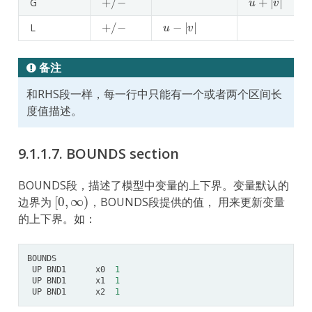
G
+
/
−
u
−
|
v
|
L
备注
和RHS段一样，每一行中只能有一个或者两个区间长
度值描述。
9.1.1.7.
BOUNDS section
BOUNDS段，描述了模型中变量的上下界。变量默认的
[
0
,
∞
)
边界为
，BOUNDS段提供的值， 用来更新变量
的上下界。如：
BOUNDS
UP
BND1
x0
1
UP
BND1
x1
1
UP
BND1
x2
1