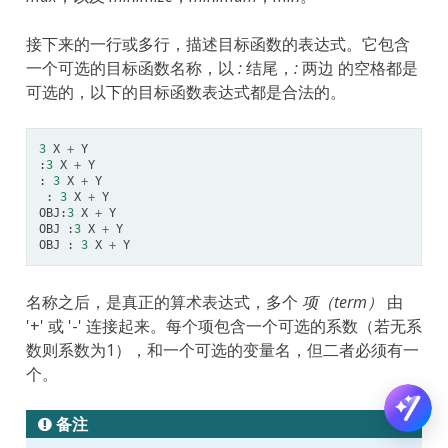
接下来的一行或多行，描述目标函数的表达式。它包含
一个可选的目标函数名称，以
:
结尾，
:
两边 的空格都是
可选的，以下的目标函数表达式都是合法的。
3
X
+
Y
:
3
X
+
Y
:
3
X
+
Y
:
3
X
+
Y
OBJ
:
3
X
+
Y
OBJ
:
3
X
+
Y
OBJ
:
3
X
+
Y
名称之后，是真正的算术表达式，多个
项（term）
由
'+' 或 '-' 连接起来。每个项包含一个可选的系数（若无系
数则系数为1），和一个可选的变量名，但二者必须有一
个。
备注