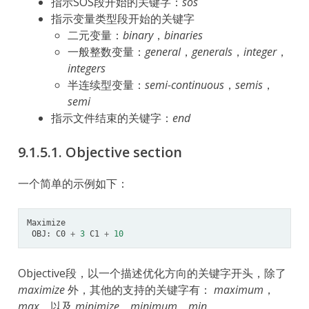
指示SOS段开始的关键字：
sos
指示变量类型段开始的关键字
二元变量：
binary
，
binaries
一般整数变量：
general
，
generals
，
integer
，
integers
半连续型变量：
semi-continuous
，
semis
，
semi
指示文件结束的关键字：
end
9.1.5.1.
Objective section
一个简单的示例如下：
Maximize
OBJ
:
C0
+
3
C1
+
10
Objective段，以一个描述优化方向的关键字开头，除了
maximize
外，其他的支持的关键字有：
maximum
，
max
，以及
minimize
，
minimum
，
min
。