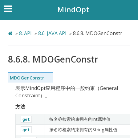
MindOpt
»
8.
API
»
8.6.
JAVA API
»
8.6.8.
MDOGenConstr
8.6.8.
MDOGenConstr
MDOGenConstr
表示MindOpt应用程序中的一般约束（General
Constraint）。
方法
按名称检索约束拥有的int属性值
get
按名称检索约束拥有的String属性值
get