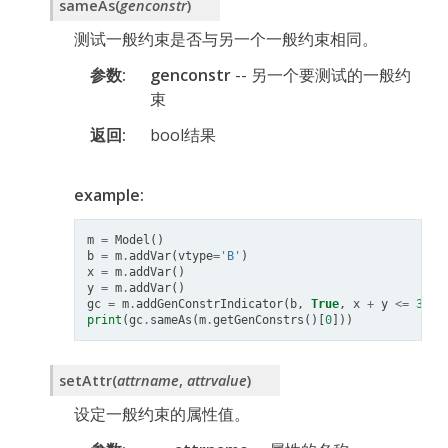
sameAs
(
genconstr
)
测试一般约束是否与另一个一般约束相同。
参数
genconstr
-- 另一个要测试的一般约
束
返回
bool结果
example:
m
=
Model
()
b
=
m
.
addVar
(
vtype
=
'B'
)
x
=
m
.
addVar
()
y
=
m
.
addVar
()
gc
=
m
.
addGenConstrIndicator
(
b
,
True
,
x
+
y
<=
3
)
print
(
gc
.
sameAs
(
m
.
getGenConstrs
()[
0
]))
setAttr
(
attrname
,
attrvalue
)
设定一般约束的属性值。