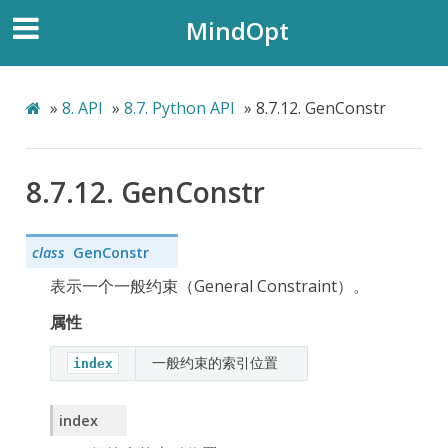
MindOpt
»
8.
API
»
8.7.
Python API
»
8.7.12.
GenConstr
8.7.12.
GenConstr
class
GenConstr
表示一个一般约束（General Constraint）。
属性
一般约束的索引位置
index
index